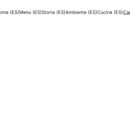
ome (ES)
Menu (ES)
Storia (ES)
Ambiente (ES)
Cucina (ES)
Can
Cantina di vini selezionati